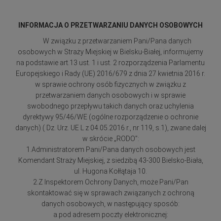
INFORMACJA O PRZETWARZANIU DANYCH OSOBOWYCH
W związku z przetwarzaniem Pani/Pana danych
osobowych w Straży Miejskiej w Bielsku-Białej, informujemy
na podstawie art.13 ust. 1 i ust. 2 rozporządzenia Parlamentu
Europejskiego i Rady (UE) 2016/679 z dnia 27 kwietnia 2016 r.
w sprawie ochrony osób fizycznych w związku z
przetwarzaniem danych osobowych i w sprawie
swobodnego przepływu takich danych oraz uchylenia
dyrektywy 95/46/WE (ogólne rozporządzenie o ochronie
danych) ( Dz. Urz. UE L z 04.05.2016 r., nr 119, s.1), zwane dalej
w skrócie „RODO”:
1.Administratorem Pani/Pana danych osobowych jest
Komendant Straży Miejskiej, z siedzibą 43-300 Bielsko-Biała,
ul. Hugona Kołłątaja 10.
2.Z Inspektorem Ochrony Danych, może Pani/Pan
skontaktować się w sprawach związanych z ochroną
danych osobowych, w następujący sposób:
a.pod adresem poczty elektronicznej: