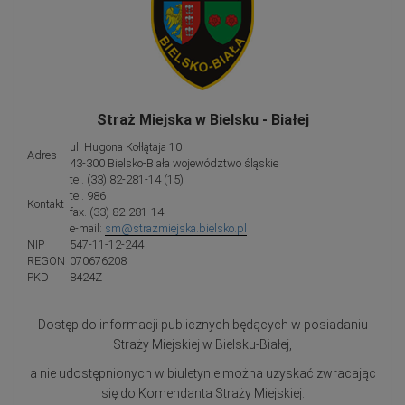
Straż Miejska w Bielsku - Białej
ul. Hugona Kołłątaja 10
Adres
43-300 Bielsko-Biała województwo śląskie
tel. (33) 82-281-14 (15)
tel. 986
Kontakt
fax. (33) 82-281-14
e-mail:
sm@strazmiejska.bielsko.pl
NIP
547-11-12-244
REGON
070676208
PKD
8424Z
Dostęp do informacji publicznych będących w posiadaniu
Straży Miejskiej w Bielsku-Białej,
a nie udostępnionych w biuletynie można uzyskać zwracając
się do Komendanta Straży Miejskiej.